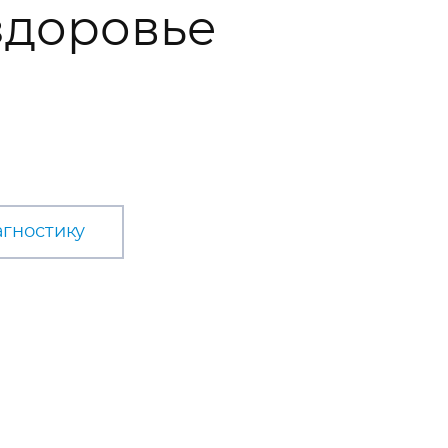
 здоровье
агностику